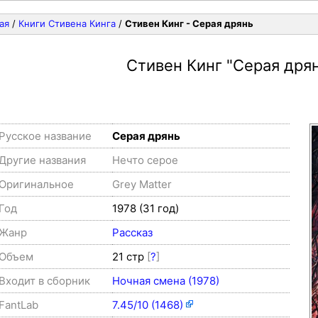
ая
/
Книги Стивена Кинга
/
Стивен Кинг - Серая дрянь
Стивен Кинг
"Серая дря
Русское название
Серая дрянь
Другие названия
Нечто серое
Оригинальное
Grey Matter
Год
1978 (31 год)
Жанр
Рассказ
Объем
21 стр
[
?
]
Входит в сборник
Ночная смена (1978)
FantLab
7.45/10 (1468)