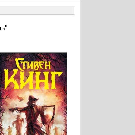
Войти
нь"