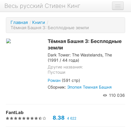
Весь русский Стивен Кинг
Книги
Главная
/
Книги
/
Тёмная Башня 3: Бесплодные земли
Фильмы
Аудиокниги
Тёмная Башня 3: Бесплодные
земли
Новости сайта
Dark Tower: The Wastelands, The
(1991 / 44 года)
Новости Кинга
Другие названия:
Биография
Пустоши
Роман
(591 стр)
О проекте
Сборник:
Эпопея Темная Башня
110 036
FantLab
8.38
4 622