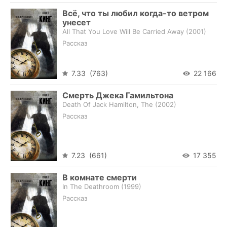
Всё, что ты любил когда-то ветром
унесет
All That You Love Will Be Carried Away (
2001
)
Рассказ
7.33 (763)
22 166
Смерть Джека Гамильтона
Death Of Jack Hamilton, The (
2002
)
Рассказ
7.23 (661)
17 355
В комнате смерти
In The Deathroom (
1999
)
Рассказ