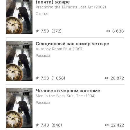
(почти) жанре
Practicing the (Almost) Lost Art (
2002
)
Статья
7.50 (372)
8 638
Секционный зал номер четыре
Autopsy Room Four (
1997
)
Рассказ
7.98 (1 058)
20 872
Человек в черном костюме
Man in the Black Suit, The (
1994
)
Рассказ
7.40 (848)
22 422