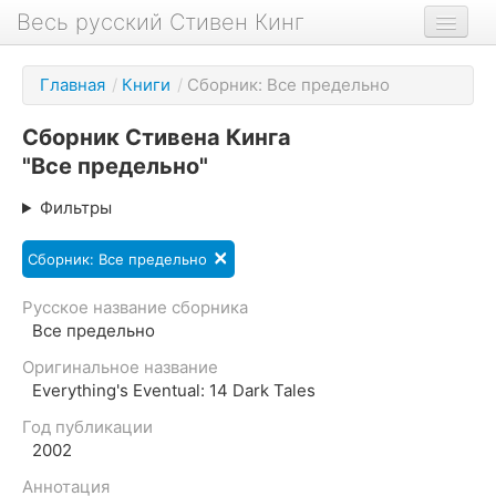
Весь русский Стивен Кинг
Книги
Главная
/
Книги
/
Сборник: Все предельно
Фильмы
Сборник Стивена Кинга
Аудиокниги
"Все предельно"
Новости сайта
Фильтры
Новости Кинга
×
Сборник: Все предельно
Биография
Русское название сборника
О проекте
Все предельно
Оригинальное название
Everything's Eventual: 14 Dark Tales
Год публикации
2002
Аннотация