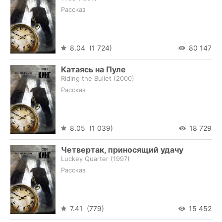
Рассказ
8.04 (1 724)
80 147
Катаясь на Пуле
Riding the Bullet (
2000
)
Рассказ
8.05 (1 039)
18 729
Четвертак, приносящий удачу
Luckey Quarter (
1997
)
Рассказ
7.41 (779)
15 452