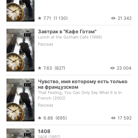
7.71 (1 130)
21 342
Завтрак в "Кафе Готэм"
Lunch at the Gotham Cafe (
1996
)
Рассказ
7.63 (827)
23 004
Чувство, имя которому есть только
на французском
That Feeling, You Can Only Say What It Is In
French (
2002
)
Рассказ
6.88 (695)
17 592
1408
1408 (
1997
)