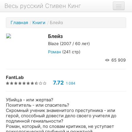
Весь русский Стивен Кинг
Книги
Главная
/
Книги
/
Блейз
Фильмы
Блейз
Аудиокниги
Blaze
(2007 / 60 лет)
Новости сайта
Роман
(241 стр)
65 909
Новости Кинга
Биография
FantLab
7.72
1 084
О проекте
Убийца - или жертва?
Похититель - или спаситель?
Скромный ученик знаменитого преступника - или
герой, способный довести дело своего учителя до
подлинной гениальности?
Роман, который, по словам критиков, не уступает
психологической глубиной и сюжетной