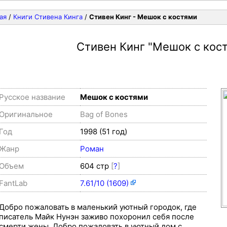
ая
/
Книги Стивена Кинга
/
Стивен Кинг - Мешок с костями
Стивен Кинг
"Мешок с кос
Русское название
Мешок с костями
Оригинальное
Bag of Bones
Год
1998 (51 год)
Жанр
Роман
Объем
604 стр
[
?
]
FantLab
7.61/10 (1609)
Добро пожаловать в маленький уютный городок, где
писатель Майк Нунэн заживо похоронил себя после
смерти жены. Добро пожаловать в уютный дом с