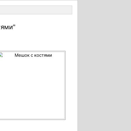
Войти
тями"