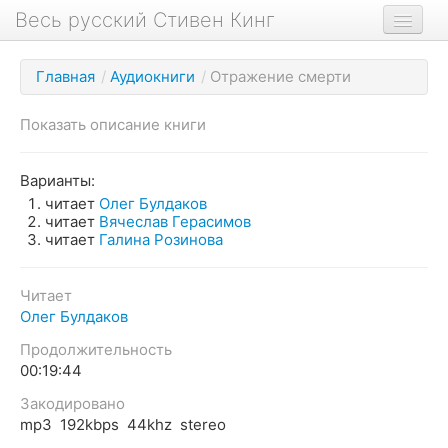
Весь русский Стивен Кинг
Книги
Главная
/
Аудиокниги
/
Отражение смерти
Фильмы
Показать описание книги
Аудиокниги
Новости сайта
Варианты:
читает
Олег Булдаков
Новости Кинга
читает
Вячеслав Герасимов
читает
Галина Розинова
Биография
О проекте
Читает
Олег Булдаков
Продолжительность
00:19:44
Закодировано
mp3 192kbps 44khz stereo