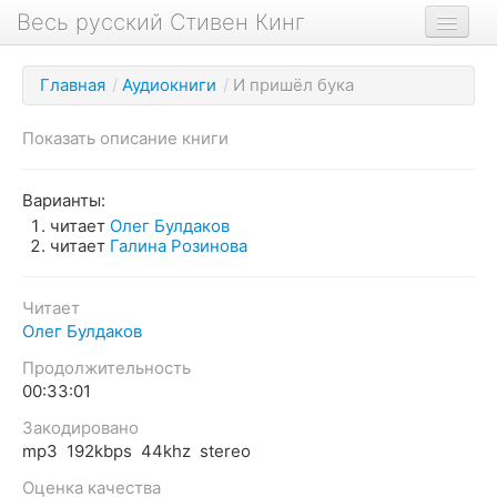
Весь русский Стивен Кинг
Книги
Главная
/
Аудиокниги
/
И пришёл бука
Фильмы
Показать описание книги
Аудиокниги
Новости сайта
Варианты:
читает
Олег Булдаков
Новости Кинга
читает
Галина Розинова
Биография
Читает
О проекте
Олег Булдаков
Продолжительность
00:33:01
Закодировано
mp3 192kbps 44khz stereo
Оценка качества