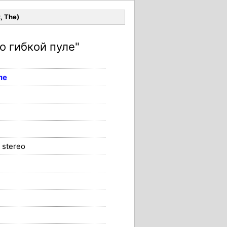
Войти
, The)
о гибкой пуле"
ле
stereo