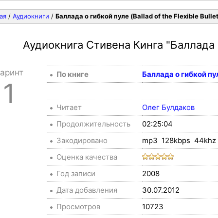
ая
/
Аудиокниги
/
Баллада о гибкой пуле (Ballad of the Flexible Bullet
Аудиокнига Стивена Кинга
"Баллада 
аринт
По книге
Баллада о гибкой пу
1
Читает
Олег Булдаков
Продолжительность
02:25:04
Закодировано
mp3 128kbps 44khz 
Оценка качества
Год записи
2008
Дата добавления
30.07.2012
Просмотров
10723