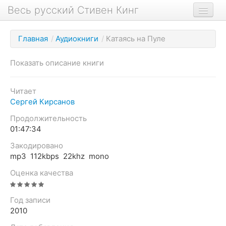
Весь русский Стивен Кинг
Книги
Главная
/
Аудиокниги
/
Катаясь на Пуле
Фильмы
Показать описание книги
Аудиокниги
Новости сайта
Читает
Сергей Кирсанов
Новости Кинга
Продолжительность
Биография
01:47:34
О проекте
Закодировано
mp3 112kbps 22khz mono
Оценка качества
Год записи
2010