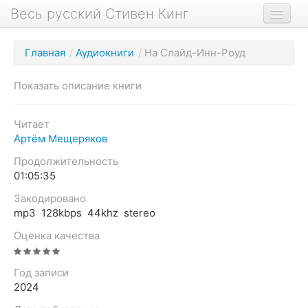
Весь русский Стивен Кинг
Книги
Главная
/
Аудиокниги
/
На Слайд-Инн-Роуд
Фильмы
Показать описание книги
Аудиокниги
Новости сайта
Читает
Артём Мещеряков
Новости Кинга
Продолжительность
Биография
01:05:35
О проекте
Закодировано
mp3 128kbps 44khz stereo
Оценка качества
Год записи
2024