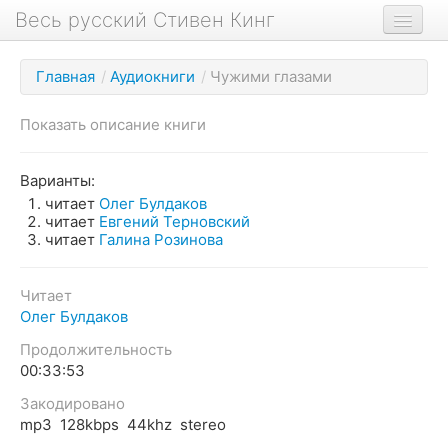
Весь русский Стивен Кинг
Книги
Главная
/
Аудиокниги
/
Чужими глазами
Фильмы
Показать описание книги
Аудиокниги
Новости сайта
Варианты:
читает
Олег Булдаков
Новости Кинга
читает
Евгений Терновский
читает
Галина Розинова
Биография
О проекте
Читает
Олег Булдаков
Продолжительность
00:33:53
Закодировано
mp3 128kbps 44khz stereo