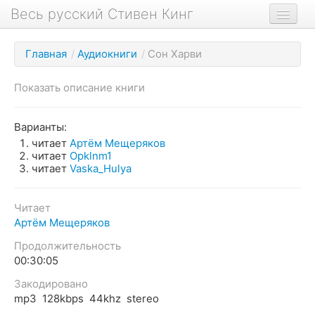
Весь русский Стивен Кинг
Книги
Главная
/
Аудиокниги
/
Сон Харви
Фильмы
Показать описание книги
Аудиокниги
Новости сайта
Варианты:
читает
Артём Мещеряков
Новости Кинга
читает
Opklnm1
читает
Vaska_Hulya
Биография
О проекте
Читает
Артём Мещеряков
Продолжительность
00:30:05
Закодировано
mp3 128kbps 44khz stereo