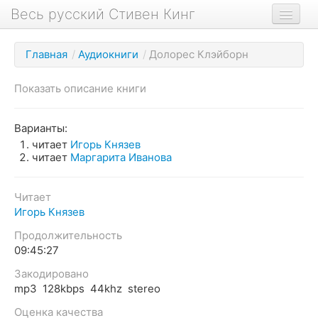
Весь русский Стивен Кинг
Книги
Главная
/
Аудиокниги
/
Долорес Клэйборн
Фильмы
Показать описание книги
Аудиокниги
Новости сайта
Варианты:
читает
Игорь Князев
Новости Кинга
читает
Маргарита Иванова
Биография
Читает
О проекте
Игорь Князев
Продолжительность
09:45:27
Закодировано
mp3 128kbps 44khz stereo
Оценка качества