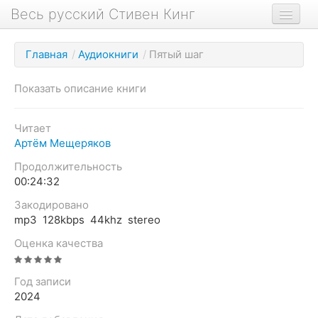
Весь русский Стивен Кинг
Книги
Главная
/
Аудиокниги
/
Пятый шаг
Фильмы
Показать описание книги
Аудиокниги
Новости сайта
Читает
Артём Мещеряков
Новости Кинга
Продолжительность
Биография
00:24:32
О проекте
Закодировано
mp3 128kbps 44khz stereo
Оценка качества
Год записи
2024