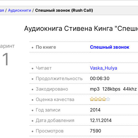
ая
/
Аудиокниги
/
Спешный звонок (Rush Call)
Аудиокнига Стивена Кинга
"Спешн
аринт
По книге
Спешный звонок
1
Читает
Vaska_Hulya
Продолжительность
00:06:30
Закодировано
mp3 128kbps 44khz 
Оценка качества
Год записи
2014
Дата добавления
12.11.2014
Просмотров
7590