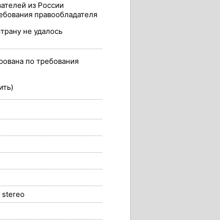
вателей из России
ебования правообладателя
(страну не удалось
рована по требования
ить)
stereo