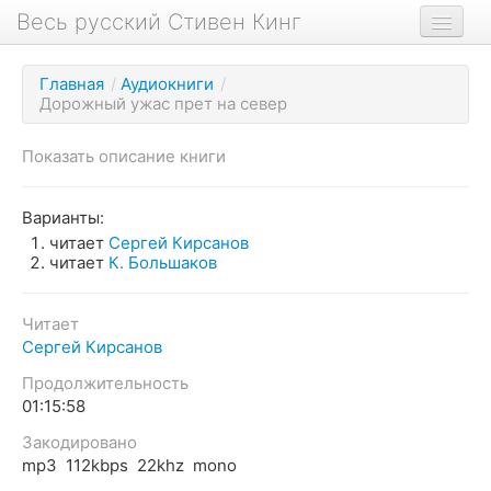
Весь русский Стивен Кинг
Книги
Главная
/
Аудиокниги
/
Дорожный ужас прет на север
Фильмы
Аудиокниги
Показать описание книги
Новости сайта
Варианты:
Новости Кинга
читает
Сергей Кирсанов
читает
К. Большаков
Биография
О проекте
Читает
Сергей Кирсанов
Продолжительность
01:15:58
Закодировано
mp3 112kbps 22khz mono