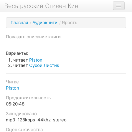
Весь русский Стивен Кинг
Книги
Главная
/
Аудиокниги
/
Ярость
Фильмы
Показать описание книги
Аудиокниги
Новости сайта
Варианты:
читает
Piston
Новости Кинга
читает
Сухой Листик
Биография
Читает
О проекте
Piston
Продолжительность
05:20:48
Закодировано
mp3 128kbps 44khz stereo
Оценка качества