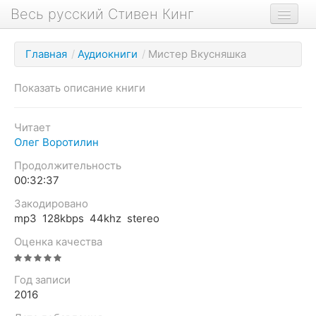
Весь русский Стивен Кинг
Книги
Главная
/
Аудиокниги
/
Мистер Вкусняшка
Фильмы
Показать описание книги
Аудиокниги
Новости сайта
Читает
Олег Воротилин
Новости Кинга
Продолжительность
Биография
00:32:37
О проекте
Закодировано
mp3 128kbps 44khz stereo
Оценка качества
Год записи
2016