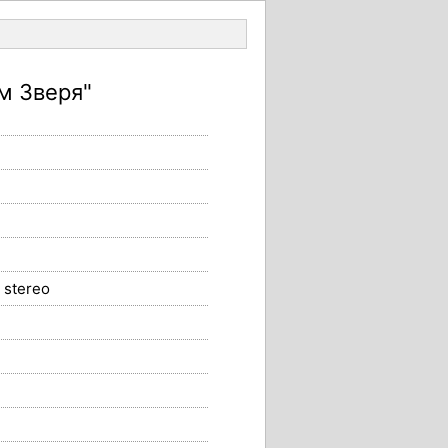
Войти
м Зверя"
stereo