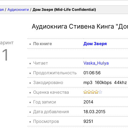
ая
/
Аудиокниги
/
Дом Зверя (Mid-Life Confidential)
Аудиокнига Стивена Кинга
"До
аринт
По книге
Дом Зверя
1
Читает
Vaska_Hulya
Продолжительность
01:06:56
Закодировано
mp3 160kbps 44khz 
Оценка качества
Год записи
2014
Дата добавления
18.03.2015
Просмотров
9251