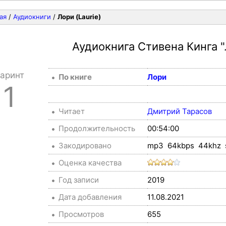
ая
/
Аудиокниги
/
Лори (Laurie)
Аудиокнига Стивена Кинга
аринт
По книге
Лори
1
Читает
Дмитрий Тарасов
Продолжительность
00:54:00
Закодировано
mp3 64kbps 44khz 
Оценка качества
Год записи
2019
Дата добавления
11.08.2021
Просмотров
655