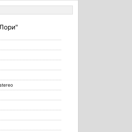
Войти
"Лори"
stereo