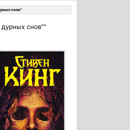
Войти
урных снов"
 дурных снов""