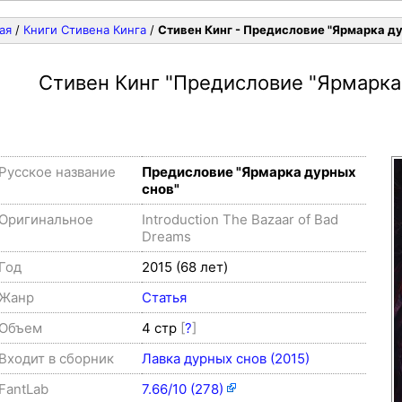
ая
/
Книги Стивена Кинга
/
Стивен Кинг - Предисловие "Ярмарка д
Стивен Кинг
"Предисловие "Ярмарка
Русское название
Предисловие "Ярмарка дурных
снов"
Оригинальное
Introduction The Bazaar of Bad
Dreams
Год
2015 (68 лет)
Жанр
Статья
Объем
4 стр
[
?
]
Входит в сборник
Лавка дурных снов (2015)
FantLab
7.66/10 (278)