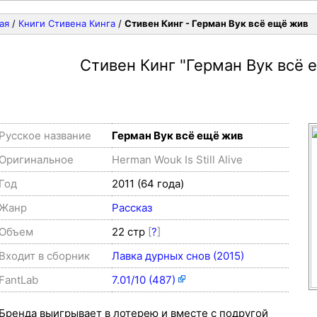
ая
/
Книги Стивена Кинга
/
Стивен Кинг - Герман Вук всё ещё жив
Стивен Кинг
"Герман Вук всё 
Русское название
Герман Вук всё ещё жив
Оригинальное
Herman Wouk Is Still Alive
Год
2011 (64 года)
Жанр
Рассказ
Объем
22 стр
[
?
]
Входит в сборник
Лавка дурных снов (2015)
FantLab
7.01/10 (487)
Бренда выигрывает в лотерею и вместе с подругой