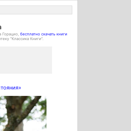
Войти
а
а Горацио,
бесплатно скачать книги
теку "Классика Книги".
тояния»