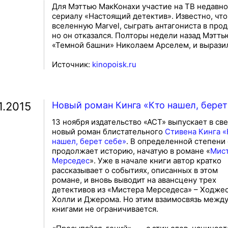
Для Мэттью МакКонахи участие на ТВ недавн
сериалу «Настоящий детектив». Известно, что
вселенную Marvel, сыграть антагониста в пр
но он отказался. Полторы недели назад Мэтт
«Темной башни» Николаем Арселем, и выразил
Источник:
kinopoisk.ru
1.2015
Новый роман Кинга «Кто нашел, берет
13 ноября издательство «АСТ» выпускает в св
новый роман блистательного
Стивена Кинга «
нашел, берет себе»
. В определенной степени
продолжает историю, начатую в романе «
Мис
Мерседес
». Уже в начале книги автор кратко
рассказывает о событиях, описанных в этом
романе, и вновь выводит на авансцену трех
детективов из «Мистера Мерседеса» – Ходжес
Холли и Джерома. Но этим взаимосвязь межд
книгами не ограничивается.