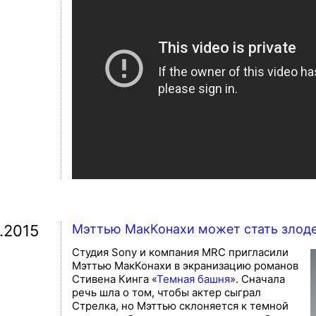
1.2015
Мэттью МакКонахи может стать злод
Студия Sony и компания MRC пригласили
Мэттью МакКонахи в экранизацию романов
Стивена Кинга «
Темная башня
». Сначала
речь шла о том, чтобы актер сыграл
Стрелка, но Мэттью склоняется к темной