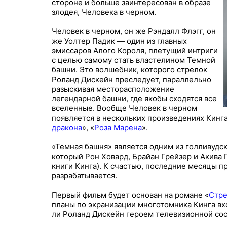
стороне и больше заинтересован в образе
злодея, Человека в черном.
Человек в черном, он же Рэндалл Флэгг, он
же Уолтер Падик — один из главных
эмиссаров Алого Короля, плетущий интриги
с целью самому стать властелином Темной
башни. Это волшебник, которого стрелок
Роланд Дискейн преследует, параллельно
разыскивая месторасположение
легендарной башни, где якобы сходятся все
вселенные. Вообще Человек в черном
появляется в нескольких произведениях Кинга
дракона
», «
Роза Марена
».
«Темная башня» является одним из голливудс
который Рон Ховард, Брайан Грейзер и Акива 
книги Кинга). К счастью, последние месяцы п
разрабатывается.
Первый фильм будет основан на романе «
Стре
планы по экранизации многотомника Кинга вхо
ли Роланд Дискейн героем телевизионной сос