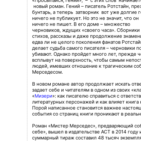
«Просыпайся, гений», – с этих слов начинает
новый роман. Гений – писатель Ротстайн, пр
бунтарь, а теперь затворник вот уже долгие 
ничего не публикует. Но это не значит, что он
ничего не пишет. В его доме – множество
черновиков, ждущих «своего часа». Сборники
стихов, рассказы и даже продолжение знамен
едва ли не целого поколения фанатов Ротстай
делает судьба самого писателя – черновики п
убивают. Однако пройдет много лет, прежде 
всплывут на поверхность, чтобы самым непо
людей, имевших отношение к трагическим со
Мерседесом.
В новом романе автор продолжает искать отв
задает себе и читателям в одном из своих «к
«
Мизери
»: как писателю справиться с ответст
литературных персонажей и как влияет книга н
Порой написанное становится важнее настоящ
события со страниц книги проникают в реаль
Роман «Мистер Мерседес», предваряющий соб
себе», вышел в издательстве АСТ в 2014 году 
суммарный тираж составил 48 тысяч экземпля