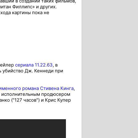
авший в создании таких фильмов,
питан Филлипс» и других.
хода картины пока не
рейлер
сериала 11.22.63
, в
ь убийство Дж. Кеннеди при
именного романа Стивена Кинга
,
ил исполнительным продюсером
ко ("127 часов") и Крис Купер