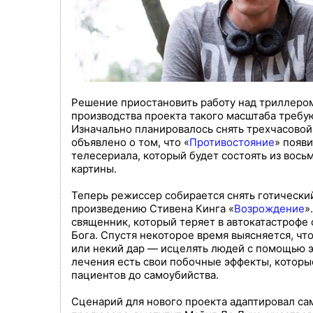
Решение приостановить работу над триллером
производства проекта такого масштаба требу
Изначально планировалось снять трехчасовой
объявлено о том, что «
Противостояние
» появи
телесериала, который будет состоять из вос
картины.
Теперь режиссер собирается снять готически
произведению Стивена Кинга «
Возрождение
»
священник, который теряет в автокатастрофе с
Бога. Спустя некоторое время выясняется, чт
или некий дар — исцелять людей с помощью э
лечения есть свои побочные эффекты, которы
пациентов до самоубийства.
Сценарий для нового проекта адаптировал са