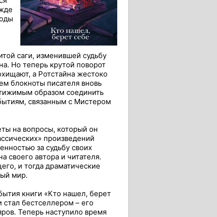
ся
ежде
годы
итой саги, изменившей судьбу
на. Но теперь крутой поворот
охищают, а Ротстайна жестоко
чем блокноты писателя вновь
стижимым образом соединить
бытиям, связанным с Мистером
еты на вопросы, который он
лассических» произведений
венностью за судьбу своих
а своего автора и читателя.
его, и тогда драматические
ный мир.
ытия книги «Кто нашел, берет
и стал бестселлером – его
ров. Теперь наступило время