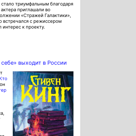
о стало триумфальным благодаря
 актера приглашали во
одолжении «Стражей Галактики»,
ью встречался с режиссером
 интерес к проекту.
 себе» выходит в России
ет
Кто
 он
тер
а,
у