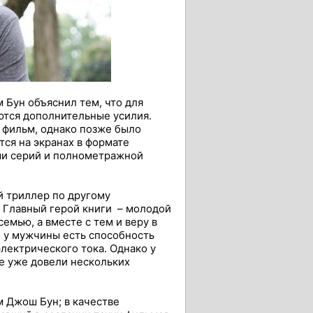
 Бун объяснил тем, что для
ются дополнительные усилия.
 фильм, однако позже было
тся на экранах в формате
ьми серий и полнометражной
й триллер по другому
. Главный герой книги – молодой
емью, а вместе с тем и веру в
о у мужчины есть способность
лектрического тока. Однако у
е уже довели нескольких
м Джош Бун; в качестве