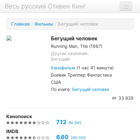
Весь русский Стивен Кинг
Книги
Главная
/
Фильмы
/
Бегущий человек
Фильмы
Бегущий человек
Аудиокниги
Running Man, The (1987)
Новости сайта
Другие названия:
Бегущий
Новости Кинга
Кинофильм
(1 час 41 минута)
Боевик Триллер Фантастика
Биография
США
О проекте
По книге:
Бегущий человек
33 829
Кинопоиск
7.12
80 545
IMDB
6.60
190 000