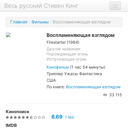
Весь русский Стивен Кинг
Книги
Главная
/
Фильмы
/
Воспламеняющая взглядом
Фильмы
Воспламеняющая взглядом
Аудиокниги
Firestarter (1984)
Новости сайта
Другие названия:
Порождающая огонь
Испускающая огонь
Новости Кинга
Кинофильм
(1 час 54 минуты)
Биография
Триллер Ужасы Фантастика
США
О проекте
По книге:
Воспламеняющая взглядом
33 115
Кинопоиск
6.69
7 669
IMDB