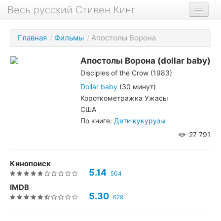
Весь русский Стивен Кинг
Книги
Главная
/
Фильмы
/
Апостолы Ворона
Фильмы
Апостолы Ворона
(dollar baby)
Аудиокниги
Disciples of the Crow (1983)
Новости сайта
Dollar baby
(30 минут)
Короткометражка Ужасы
Новости Кинга
США
По книге:
Дети кукурузы
Биография
27 791
О проекте
Кинопоиск
5.14
504
IMDB
5.30
629