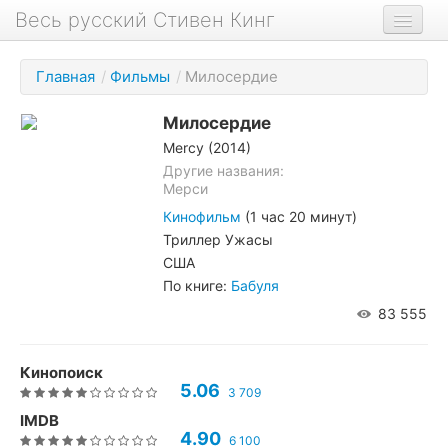
Весь русский Стивен Кинг
Книги
Главная
/
Фильмы
/
Милосердие
Фильмы
Милосердие
Аудиокниги
Mercy (2014)
Новости сайта
Другие названия:
Мерси
Новости Кинга
Кинофильм
(1 час 20 минут)
Триллер Ужасы
Биография
США
О проекте
По книге:
Бабуля
83 555
Кинопоиск
5.06
3 709
IMDB
4.90
6 100