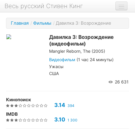
Весь русский Стивен Кинг
Книги
Главная
/
Фильмы
/
Давилка 3: Возрождение
Фильмы
Давилка 3: Возрождение
Аудиокниги
(видеофильм)
Mangler Reborn, The (2005)
Новости сайта
Видеофильм
(1 час 24 минуты)
Новости Кинга
Ужасы
США
Биография
26 631
О проекте
Кинопоиск
3.14
394
IMDB
3.10
1 300