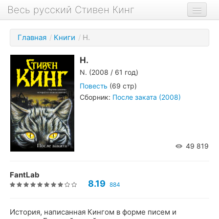
Весь русский Стивен Кинг
Книги
Главная
/
Книги
/
Н.
Фильмы
Н.
Аудиокниги
N.
(2008 / 61 год)
Новости сайта
Повесть
(69 стр)
Сборник:
После заката (2008)
Новости Кинга
Биография
О проекте
49 819
FantLab
8.19
884
История, написанная Кингом в форме писем и