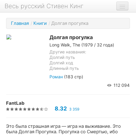
Весь русский Стивен Кинг
Книги
Главная
/
Книги
/
Долгая прогулка
Фильмы
Долгая прогулка
Аудиокниги
Long Walk, The
(1979 / 32 года)
Новости сайта
Другие названия:
Долгий путь
Долгий ход
Новости Кинга
Длинный путь
Биография
Роман
(183 стр)
112 094
О проекте
FantLab
8.32
3 359
Это была страшная игра — игра на выживание. Это
была Долгая Прогулка. Прогулка со Смертью, ибо