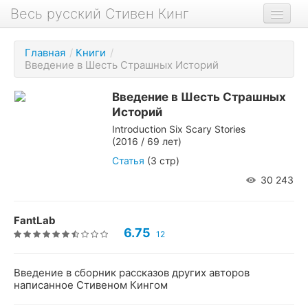
Весь русский Стивен Кинг
Книги
Главная
/
Книги
/
Введение в Шесть Страшных Историй
Фильмы
Аудиокниги
Введение в Шесть Страшных
Историй
Новости сайта
Introduction Six Scary Stories
(2016 / 69 лет)
Новости Кинга
Статья
(3 стр)
Биография
30 243
О проекте
FantLab
6.75
12
Введение в сборник рассказов других авторов
написанное Стивеном Кингом