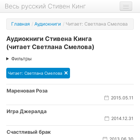
Весь русский Стивен Кинг
Книги
Главная
/
Аудиокниги
/
Читает: Светлана Смелова
Фильмы
Аудиокниги Стивена Кинга
Аудиокниги
(читает Светлана Смелова)
Новости сайта
Фильтры
Новости Кинга
×
Читает: Светлана Смелова
Биография
О проекте
Мареновая Роза
2015.05.11
Игра Джералда
2014.12.31
Счастливый брак
2013.06.30