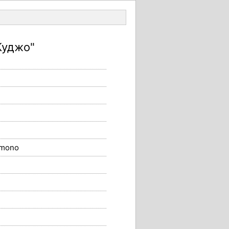
Войти
Куджо"
mono