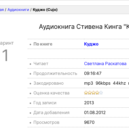
ая
/
Аудиокниги
/
Куджо (Cujo)
Аудиокнига Стивена Кинга
"
аринт
По книге
Куджо
1
Читает
Светлана Раскатова
Продолжительность
09:16:47
Закодировано
mp3 96kbps 44khz 
Оценка качества
Год записи
2013
Дата добавления
01.08.2012
Просмотров
9670