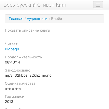
Весь русский Стивен Кинг
Книги
Главная
/
Аудиокниги
/
Блейз
Фильмы
Показать описание книги
Аудиокниги
Новости сайта
Читает
Bigbag0
Новости Кинга
Продолжительность
Биография
08:43:14
О проекте
Закодировано
mp3 32kbps 22khz mono
Оценка качества
Год записи
2013