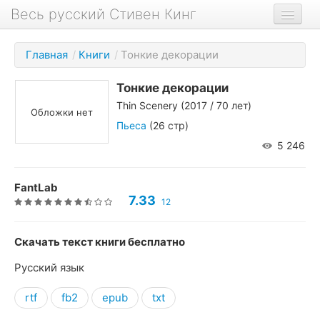
Весь русский Стивен Кинг
Книги
Главная
/
Книги
/
Тонкие декорации
Фильмы
Тонкие декорации
Аудиокниги
Thin Scenery
(2017 / 70 лет)
Обложки нет
Новости сайта
Пьеса
(26 стр)
5 246
Новости Кинга
Биография
FantLab
7.33
12
О проекте
Скачать текст книги бесплатно
Русский язык
rtf
fb2
epub
txt