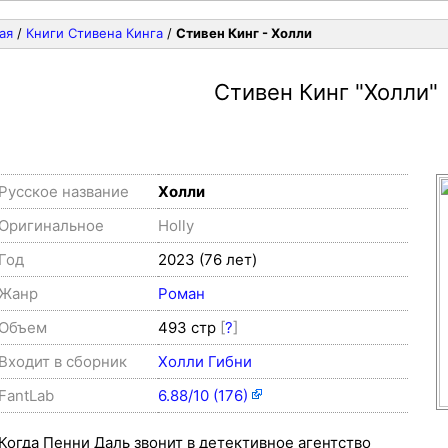
ая
/
Книги Стивена Кинга
/
Стивен Кинг - Холли
Стивен Кинг
"Холли"
Русское название
Холли
Оригинальное
Holly
Год
2023 (76 лет)
Жанр
Роман
Объем
493 стр
[
?
]
Входит в сборник
Холли Гибни
FantLab
6.88/10 (176)
Когда Пенни Даль звонит в детективное агентство