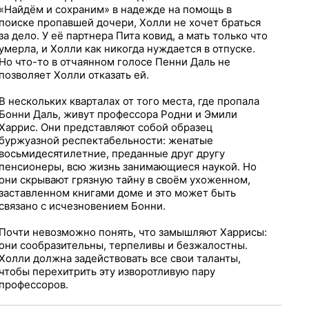
«Найдём и сохраним» в надежде на помощь в
поиске пропавшей дочери, Холли не хочет браться
за дело. У её партнера Пита ковид, а мать только что
умерла, и Холли как никогда нуждается в отпуске.
Но что-то в отчаянном голосе Пенни Даль не
позволяет Холли отказать ей.
В нескольких кварталах от того места, где пропала
Бонни Даль, живут профессора Родни и Эмили
Харрис. Они представляют собой образец
буржуазной респектабельности: женатые
восьмидесятилетние, преданные друг другу
пенсионеры, всю жизнь занимающиеся наукой. Но
они скрывают грязную тайну в своём ухоженном,
заставленном книгами доме и это может быть
связано с исчезновением Бонни.
Почти невозможно понять, что замышляют Харрисы:
они сообразительны, терпеливы и безжалостны.
Холли должна задействовать все свои таланты,
чтобы перехитрить эту изворотливую пару
профессоров.